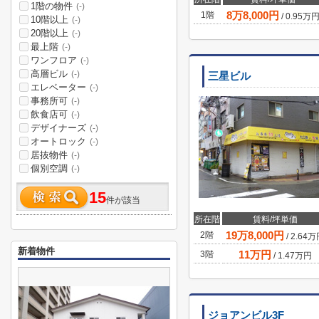
1階の物件
(-)
8
万
8,000
円
1階
/
0.95
万
10階以上
(-)
20階以上
(-)
最上階
(-)
ワンフロア
(-)
高層ビル
(-)
三星ビル
エレベーター
(-)
事務所可
(-)
飲食店可
(-)
デザイナーズ
(-)
オートロック
(-)
居抜物件
(-)
個別空調
(-)
15
件が該当
所在階
賃料/坪単価
19
万
8,000
円
2階
/
2.64
万
新着物件
11
万円
3階
/
1.47
万円
ジョアンビル3F