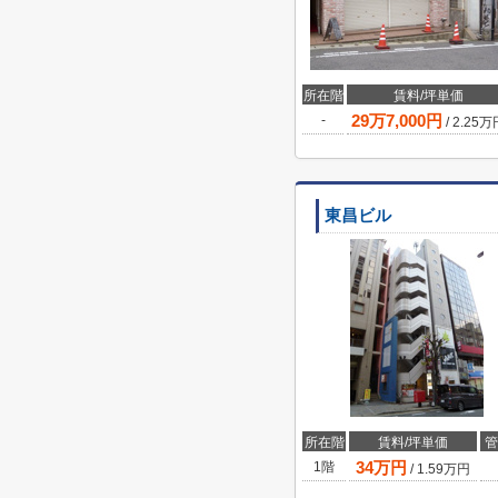
所在階
賃料/坪単価
29
万
7,000
円
-
/
2.25
万
東昌ビル
所在階
賃料/坪単価
管
34
万円
1階
/
1.59
万円