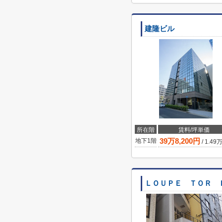
建隆ビル
所在階
賃料/坪単価
39
万
8,200
円
地下1階
/
1.49
ＬＯＵＰＥ ＴＯＲ 