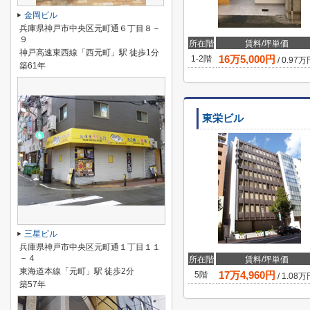
金岡ビル
兵庫県神戸市中央区元町通６丁目８－
９
所在階
賃料/坪単価
神戸高速東西線「西元町」駅 徒歩1分
16
万
5,000
円
1-2階
/
0.97
万
築61年
東栄ビル
三星ビル
兵庫県神戸市中央区元町通１丁目１１
－４
所在階
賃料/坪単価
東海道本線「元町」駅 徒歩2分
17
万
4,960
円
5階
/
1.08
万
築57年