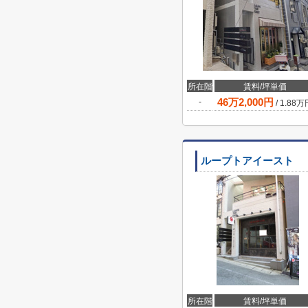
所在階
賃料/坪単価
46
万
2,000
円
-
/
1.88
万
ループトアイースト
所在階
賃料/坪単価