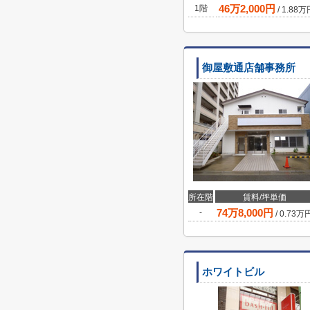
46
万
2,000
円
1階
/
1.88
万
御屋敷通店舗事務所
所在階
賃料/坪単価
74
万
8,000
円
-
/
0.73
万
ホワイトビル