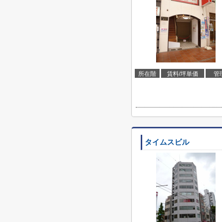
所在階
賃料/坪単価
管
タイムスビル