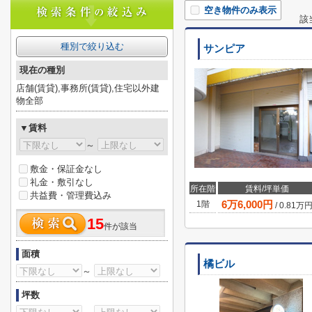
空き物件のみ表示
該
種別で絞り込む
サンピア
現在の種別
店舗(賃貸),事務所(賃貸),住宅以外建
物全部
▼賃料
～
敷金・保証金なし
礼金・敷引なし
所在階
賃料/坪単価
共益費・管理費込み
6
万
6,000
円
1階
/
0.81
万
15
件が該当
面積
橘ビル
～
坪数