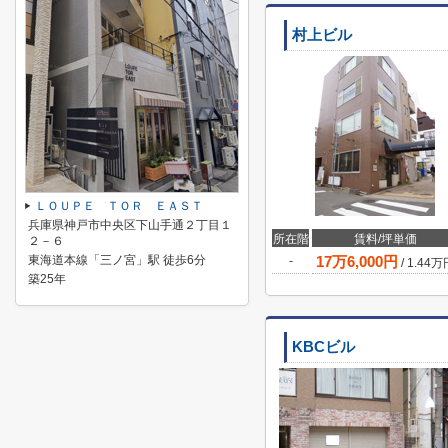
村上ビル
ＬＯＵＰＥ ＴＯＲ ＥＡＳＴ
兵庫県神戸市中央区下山手通２丁目１
所在階
賃料/坪単価
２－６
東海道本線「三ノ宮」駅 徒歩6分
17
万
6,000
円
-
/
1.44
万
築25年
KBCビル