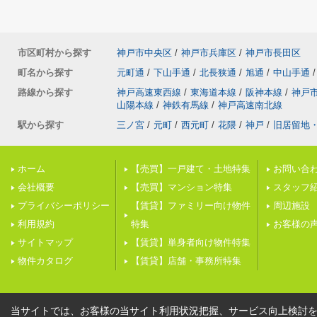
市区町村から探す
神戸市中央区
/
神戸市兵庫区
/
神戸市長田区
町名から探す
元町通
/
下山手通
/
北長狭通
/
旭通
/
中山手通
/
路線から探す
神戸高速東西線
/
東海道本線
/
阪神本線
/
神戸
山陽本線
/
神鉄有馬線
/
神戸高速南北線
駅から探す
三ノ宮
/
元町
/
西元町
/
花隈
/
神戸
/
旧居留地
ホーム
【売買】一戸建て・土地特集
お問い合
会社概要
【売買】マンション特集
スタッフ
プライバシーポリシー
【賃貸】ファミリー向け物件
周辺施設
利用規約
特集
お客様の
サイトマップ
【賃貸】単身者向け物件特集
物件カタログ
【賃貸】店舗・事務所特集
当サイトでは、お客様の当サイト利用状況把握、サービス向上検討を目