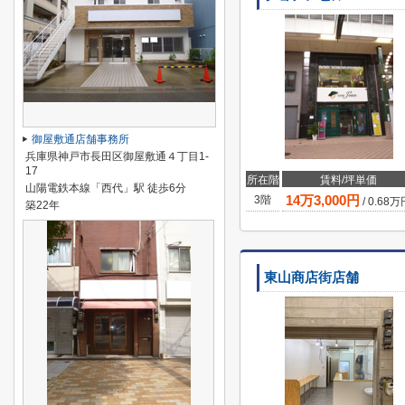
御屋敷通店舗事務所
兵庫県神戸市長田区御屋敷通４丁目1-
17
所在階
賃料/坪単価
山陽電鉄本線「西代」駅 徒歩6分
14
万
3,000
円
3階
/
0.68
万
築22年
東山商店街店舗