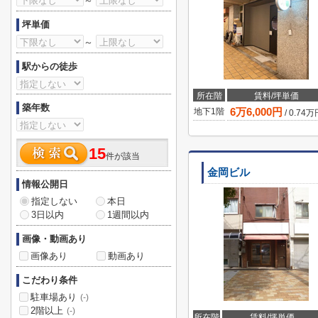
～
坪単価
～
駅からの徒歩
所在階
賃料/坪単価
築年数
6
万
6,000
円
地下1階
/
0.74
万
15
件が該当
金岡ビル
情報公開日
指定しない
本日
3日以内
1週間以内
画像・動画あり
画像あり
動画あり
こだわり条件
駐車場あり
(-)
2階以上
(-)
所在階
賃料/坪単価