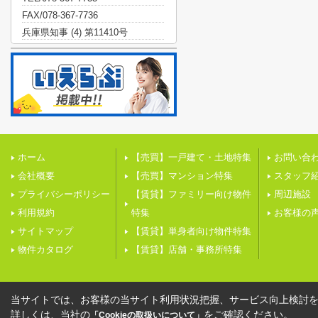
FAX/078-367-7736
兵庫県知事 (4) 第11410号
ホーム
【売買】一戸建て・土地特集
お問い合
会社概要
【売買】マンション特集
スタッフ
プライバシーポリシー
【賃貸】ファミリー向け物件
周辺施設
利用規約
特集
お客様の
サイトマップ
【賃貸】単身者向け物件特集
物件カタログ
【賃貸】店舗・事務所特集
当サイトでは、お客様の当サイト利用状況把握、サービス向上検討を目
詳しくは、当社の
をご確認ください。
「Cookieの取扱いについて」