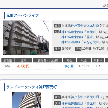
該
元町アーバンライフ
兵庫県
神戸市中央区
元町通
５丁
住所
交通
神戸高速東西線
「
西元町
」駅 徒
神戸高速東西線
「
花隈
」駅 徒歩
神戸市海岸線
「
みなと元町
」駅 
築40年
10階建 地下1階
築年
階数
所在階
賃料
管理費・共益費
敷金
礼金
間取り
4.7
万円
0ヶ月
6階
-
4.7万円
1R
ランドマークシティ神戸西元町
兵庫県
神戸市中央区
元町通
６丁目8
住所
交通
神戸高速東西線
「
西元町
」駅 徒