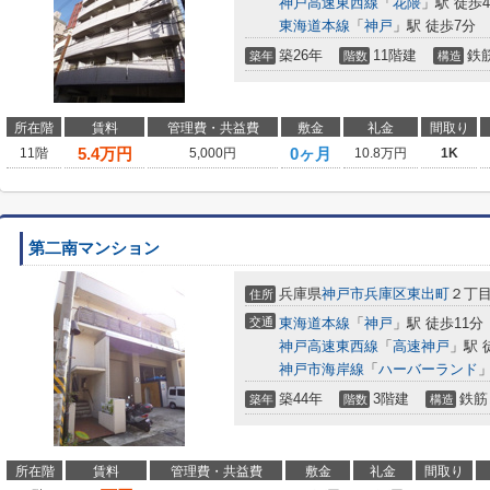
神戸高速東西線
「
花隈
」駅 徒歩
東海道本線
「
神戸
」駅 徒歩7分
築26年
11階建
鉄
築年
階数
構造
所在階
賃料
管理費・共益費
敷金
礼金
間取り
5.4
万円
0ヶ月
11階
5,000円
10.8万円
1K
第二南マンション
兵庫県
神戸市兵庫区
東出町
２丁
住所
交通
東海道本線
「
神戸
」駅 徒歩11分
神戸高速東西線
「
高速神戸
」駅 
神戸市海岸線
「
ハーバーランド
」
築44年
3階建
鉄筋
築年
階数
構造
所在階
賃料
管理費・共益費
敷金
礼金
間取り