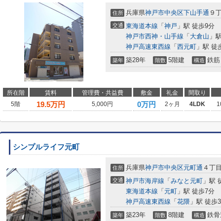
兵庫県
神戸市中央区
下山手通
９丁
住所
交通
東海道本線
「
神戸
」駅 徒歩9分
神戸市西神・山手線
「
大倉山
」駅
神戸高速東西線
「
西元町
」駅 徒
築28年
5階建
鉄筋
築年
階数
構造
所在階
賃料
管理費・共益費
敷金
礼金
間取り
19.5
万円
0万円
5階
5,000円
2ヶ月
4LDK
1
シンプルライフ元町
兵庫県
神戸市中央区
元町通
４丁
住所
交通
神戸市海岸線
「
みなと元町
」駅 
東海道本線
「
元町
」駅 徒歩7分
神戸高速東西線
「
花隈
」駅 徒歩
築23年
8階建
鉄骨
築年
階数
構造