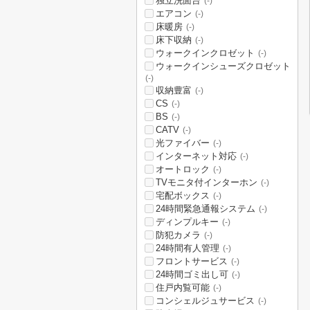
独立洗面台
(-)
エアコン
(-)
床暖房
(-)
床下収納
(-)
ウォークインクロゼット
(-)
ウォークインシューズクロゼット
(-)
収納豊富
(-)
CS
(-)
BS
(-)
CATV
(-)
光ファイバー
(-)
インターネット対応
(-)
オートロック
(-)
TVモニタ付インターホン
(-)
宅配ボックス
(-)
24時間緊急通報システム
(-)
ディンプルキー
(-)
防犯カメラ
(-)
24時間有人管理
(-)
フロントサービス
(-)
24時間ゴミ出し可
(-)
住戸内覧可能
(-)
コンシェルジュサービス
(-)