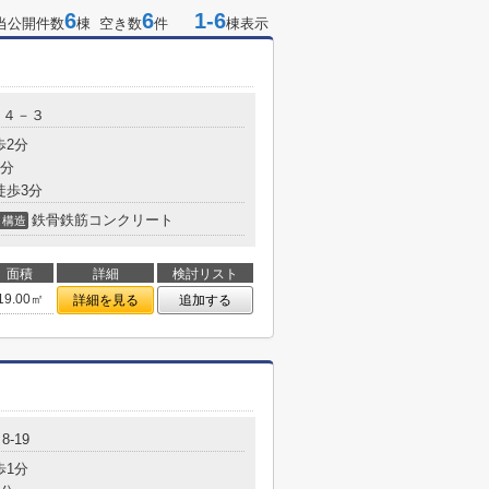
6
6
1-6
当公開件数
棟 空き数
件
棟表示
目４－３
歩2分
4分
徒歩3分
鉄骨鉄筋コンクリート
構造
面積
詳細
検討リスト
19.00㎡
詳細を見る
追加する
-19
歩1分