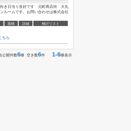
向き日当り良好です 元町商店街 大丸
ンルームです。お問い合わせは株式会社
面積
詳細
検討リスト
こちら
6
6
1-6
当公開件数
棟 空き数
件
棟表示