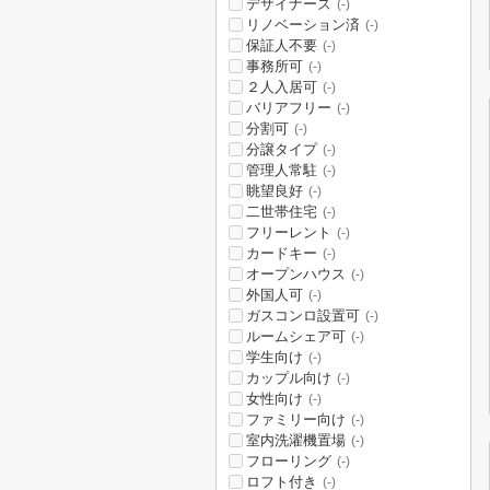
デザイナーズ
(-)
リノベーション済
(-)
保証人不要
(-)
事務所可
(-)
２人入居可
(-)
バリアフリー
(-)
分割可
(-)
分譲タイプ
(-)
管理人常駐
(-)
眺望良好
(-)
二世帯住宅
(-)
フリーレント
(-)
カードキー
(-)
オープンハウス
(-)
外国人可
(-)
ガスコンロ設置可
(-)
ルームシェア可
(-)
学生向け
(-)
カップル向け
(-)
女性向け
(-)
ファミリー向け
(-)
室内洗濯機置場
(-)
フローリング
(-)
ロフト付き
(-)