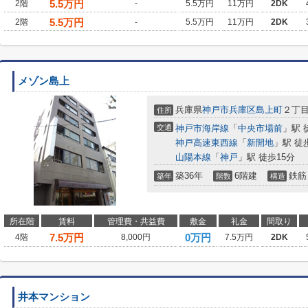
5.5
万円
2階
-
5.5万円
11万円
2DK
5.5
万円
2階
-
5.5万円
11万円
2DK
メゾン島上
兵庫県
神戸市兵庫区
島上町
２丁目2
住所
交通
神戸市海岸線
「
中央市場前
」駅 
神戸高速東西線
「
新開地
」駅 徒
山陽本線
「
神戸
」駅 徒歩15分
築36年
6階建
鉄筋
築年
階数
構造
所在階
賃料
管理費・共益費
敷金
礼金
間取り
7.5
万円
0万円
4階
8,000円
7.5万円
2DK
井本マンション