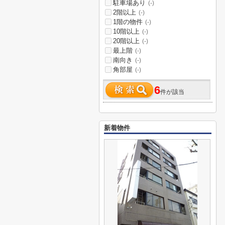
駐車場あり
(-)
2階以上
(-)
1階の物件
(-)
10階以上
(-)
20階以上
(-)
最上階
(-)
南向き
(-)
角部屋
(-)
6
件が該当
新着物件