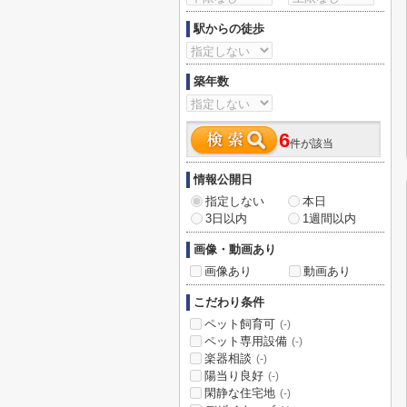
駅からの徒歩
築年数
6
件が該当
情報公開日
指定しない
本日
3日以内
1週間以内
画像・動画あり
画像あり
動画あり
こだわり条件
ペット飼育可
(-)
ペット専用設備
(-)
楽器相談
(-)
陽当り良好
(-)
閑静な住宅地
(-)