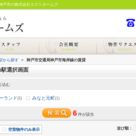
神戸市の株式会社エストホームズ
・駅から探す
>
神戸市交通局神戸市海岸線の賃貸
の駅選択画面
り込む
ーランド
みなと元町
(5)
(1)
6
件が該当
並び順：
空室物件のみ表示