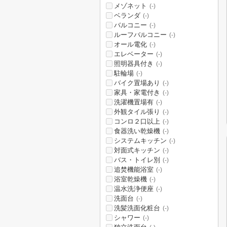
メゾネット
(-)
ベランダ
(-)
バルコニー
(-)
ルーフバルコニー
(-)
オール電化
(-)
エレベーター
(-)
照明器具付き
(-)
駐輪場
(-)
バイク置場あり
(-)
家具・家電付き
(-)
洗濯機置場有
(-)
外観タイル張り
(-)
コンロ２口以上
(-)
食器洗い乾燥機
(-)
システムキッチン
(-)
対面式キッチン
(-)
バス・トイレ別
(-)
追焚機能浴室
(-)
浴室乾燥機
(-)
温水洗浄便座
(-)
洗面台
(-)
洗髪洗面化粧台
(-)
シャワー
(-)