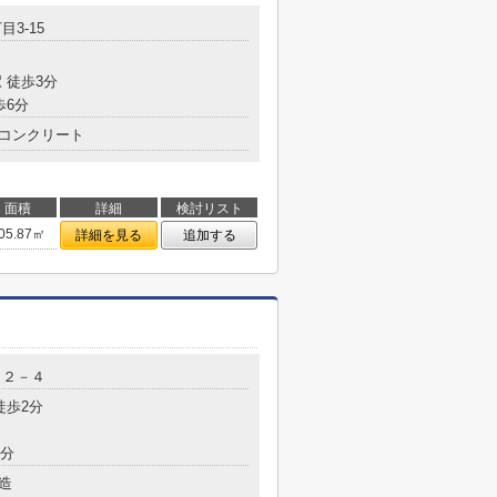
目3-15
 徒歩3分
歩6分
コンクリート
面積
詳細
検討リスト
05.87㎡
詳細を見る
追加する
目２－４
徒歩2分
3分
造