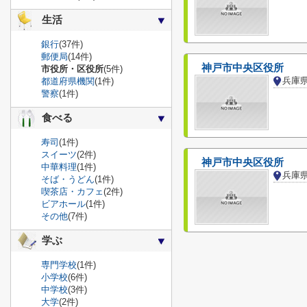
生活
銀行
(37件)
郵便局
(14件)
神戸市中央区役所
市役所・区役所
(5件)
都道府県機関
(1件)
警察
(1件)
食べる
寿司
(1件)
スイーツ
(2件)
神戸市中央区役所
中華料理
(1件)
兵庫
そば・うどん
(1件)
喫茶店・カフェ
(2件)
ビアホール
(1件)
その他
(7件)
学ぶ
専門学校
(1件)
小学校
(6件)
中学校
(3件)
大学
(2件)