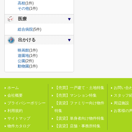
高校
(1件)
その他
(1件)
医療
総合病院
(5件)
出かける
映画館
(1件)
遊園地
(1件)
公園
(2件)
動物園
(1件)
ホーム
【売買】一戸建て・土地特集
お問い合
会社概要
【売買】マンション特集
スタッフ
プライバシーポリシー
【賃貸】ファミリー向け物件
周辺施設
利用規約
特集
お客様の
サイトマップ
【賃貸】単身者向け物件特集
物件カタログ
【賃貸】店舗・事務所特集