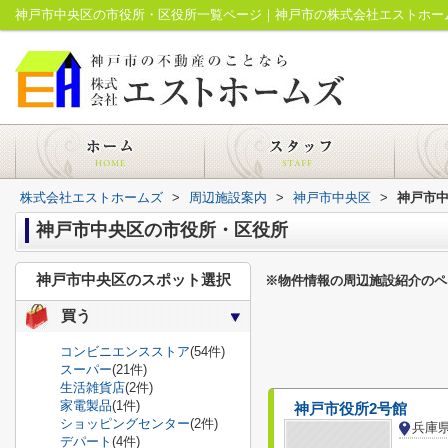
神戸市中央区の市役所・区役所一覧ページ｜神戸市の株式会社エストホー
株式会社エストホームズ
>
周辺施設案内
>
神戸市中央区
>
神戸市
神戸市中央区の市役所・区役所
神戸市中央区のスポット選択
※物件情報の周辺施設紹介のペ
買う
コンビニエンスストア
(54件)
スーパー
(21件)
生活雑貨店
(2件)
家電製品
(1件)
神戸市役所2号館
ショッピングセンター
(2件)
デパート
(4件)