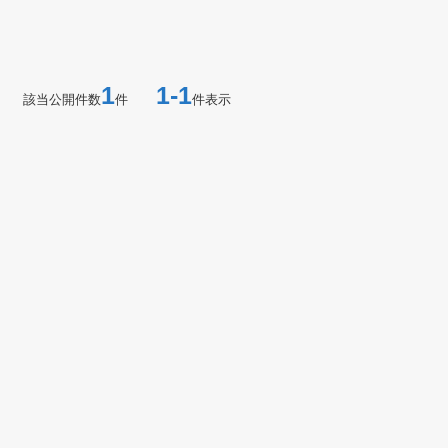
1
1-1
該当公開件数
件
件表示