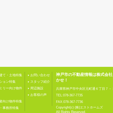
神戸市の不動産情報は株式会社
建て・土地特集
お問い合わせ
かせ！
ション特集
スタッフ紹介
ミリー向け物件
周辺施設
兵庫県神戸市中央区元町通６丁目７－
お客様の声
TEL:078-367-7735
者向け物件特集
FAX:078-367-7736
Copyright(c) (株)エストホームズ
・事務所特集
All Rights Reserved.