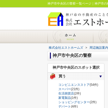
神戸市中央区の警察一覧ページ｜神戸市の
株式会社エストホームズ
>
周辺施設案
神戸市中央区の警察
神戸市中央区のスポット選択
買う
コンビニエンスストア
(54件)
スーパー
(21件)
生活雑貨店
(2件)
家電製品
(1件)
ショッピングセンター
(2件)
デパート
(4件)