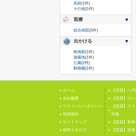
高校
(1件)
その他
(1件)
医療
総合病院
(5件)
出かける
映画館
(1件)
遊園地
(1件)
公園
(2件)
動物園
(1件)
ホーム
【売買】一戸
会社概要
【売買】マン
プライバシーポリシー
【賃貸】ファ
利用規約
特集
サイトマップ
【賃貸】単身
物件カタログ
【賃貸】店舗