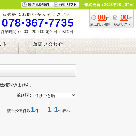
最終更新：2026年08月07日
00
00
件
件
最近見た物件
検討リスト
営業時間：9:00～20：00
定休日：水曜日
は対応できません。
並び順：
1
1-1
該当公開件数
件
件表示