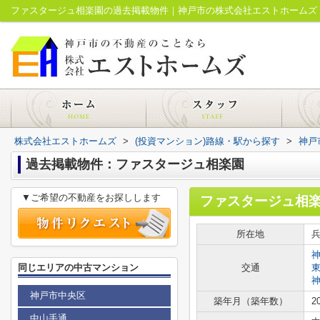
ファスタージュ相楽園の過去掲載物件｜神戸市の株式会社エストホームズ
株式会社エストホームズ
>
(投資マンション)路線・駅から探す
>
神戸
過去掲載物件：ファスタージュ相楽園
▼ご希望の不動産をお探しします
ファスタージュ相
所在地
同じエリアの中古マンション
交通
神戸市中央区
築年月（築年数）
2
中山手通