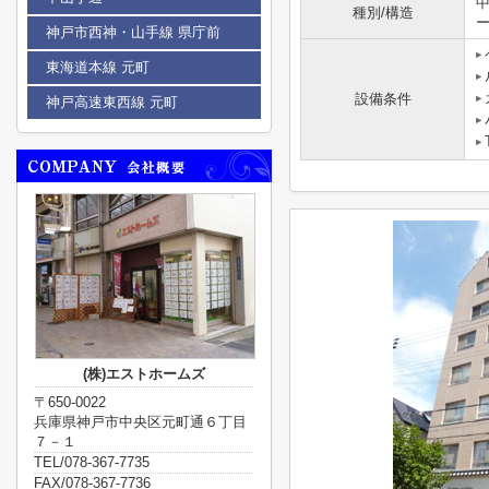
種別/構造
神戸市西神・山手線 県庁前
東海道本線 元町
設備条件
神戸高速東西線 元町
(株)エストホームズ
〒650-0022
兵庫県神戸市中央区元町通６丁目
７－１
TEL/078-367-7735
FAX/078-367-7736