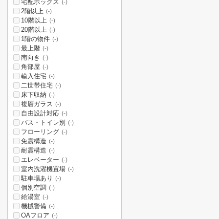
宅配ボックス
(-)
2階以上
(-)
10階以上
(-)
20階以上
(-)
1階の物件
(-)
最上階
(-)
南向き
(-)
角部屋
(-)
輸入住宅
(-)
二世帯住宅
(-)
床下収納
(-)
複層ガラス
(-)
自由設計対応
(-)
バス・トイレ別
(-)
フローリング
(-)
免震構造
(-)
耐震構造
(-)
エレベーター
(-)
室内洗濯機置場
(-)
駐車場あり
(-)
個別空調
(-)
給湯室
(-)
機械警備
(-)
OAフロア
(-)