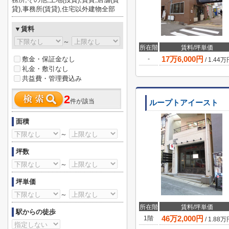
貸),事務所(賃貸),住宅以外建物全部
▼賃料
～
所在階
賃料/坪単価
17
万
6,000
円
敷金・保証金なし
-
/
1.44
万
礼金・敷引なし
共益費・管理費込み
2
件が該当
ループトアイースト
面積
～
坪数
～
坪単価
～
所在階
賃料/坪単価
駅からの徒歩
46
万
2,000
円
1階
/
1.88
万