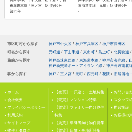
兵庫県神戸市中央区下山手通２丁目
兵庫県神戸市中央区中山手通４丁
東海道本線「三ノ宮」駅 徒歩5分
東海道本線「元町」駅 徒歩6分
築25年
-
市区町村から探す
神戸市中央区
/
神戸市兵庫区
/
神戸市長田区
町名から探す
元町通
/
下山手通
/
東出町
/
島上町
/
北長狭通
/
路線から探す
神戸高速東西線
/
東海道本線
/
神戸市海岸線
/
神戸新交通ポートアイランド線
/
神戸高速南北
駅から探す
神戸
/
三ノ宮
/
元町
/
西元町
/
花隈
/
旧居留地
ホーム
【売買】一戸建て・土地特集
お問い合
会社概要
【売買】マンション特集
スタッフ
プライバシーポリシー
【賃貸】ファミリー向け物件
周辺施設
利用規約
特集
お客様の
サイトマップ
【賃貸】単身者向け物件特集
物件カタログ
【賃貸】店舗・事務所特集