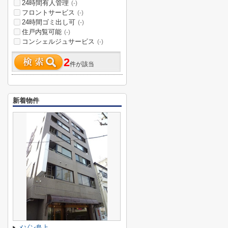
24時間有人管理
(-)
フロントサービス
(-)
24時間ゴミ出し可
(-)
住戸内覧可能
(-)
コンシェルジュサービス
(-)
2
件が該当
新着物件
メゾン島上