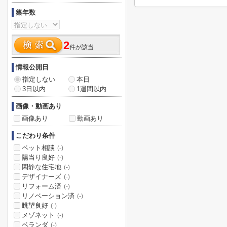
築年数
2
件が該当
情報公開日
指定しない
本日
3日以内
1週間以内
画像・動画あり
画像あり
動画あり
こだわり条件
ペット相談
(-)
陽当り良好
(-)
閑静な住宅地
(-)
デザイナーズ
(-)
リフォーム済
(-)
リノベーション済
(-)
眺望良好
(-)
メゾネット
(-)
ベランダ
(-)