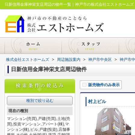
日新信用金庫神栄支店周辺の物件一覧｜神戸市の株式会社エストホームズ
株式会社エストホームズ
>
周辺施設案内
>
神戸市中央区
>
神戸市
日新信用金庫神栄支店周辺物件
販売物件のみ表示
種別で絞り込む
村上ビル
現在の種別
マンション(売買),戸建(売買),土地(売
買),投資マンション,アパート(棟),マ
ンション(棟),ビル,戸建(投資),店舗事
務所,その他,土地(投資),賃貸,店舗(賃