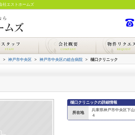
会社エストホームズ
内
>
神戸市中央区
>
神戸市中央区の総合病院
>
樋口クリニック
樋口クリニックの詳細情報
兵庫県神戸市中央区下山
所在地
４