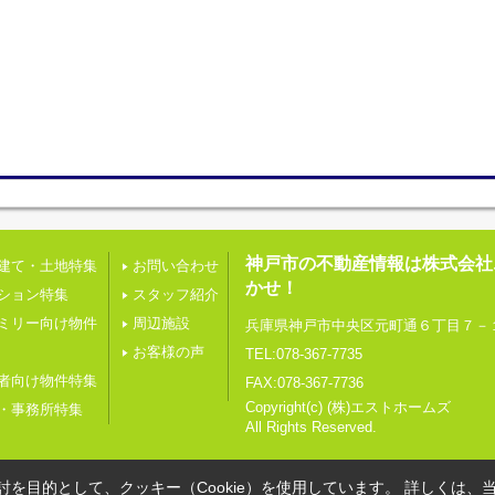
神戸市の不動産情報は株式会社
建て・土地特集
お問い合わせ
かせ！
ション特集
スタッフ紹介
ミリー向け物件
周辺施設
兵庫県神戸市中央区元町通６丁目７－
お客様の声
TEL:078-367-7735
者向け物件特集
FAX:078-367-7736
Copyright(c) (株)エストホームズ
・事務所特集
All Rights Reserved.
を目的として、クッキー（Cookie）を使用しています。
詳しくは、