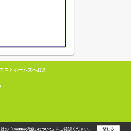
エストホームズへおま
１
当社の
をご確認ください。
閉じる
「Cookieの取扱いについて」