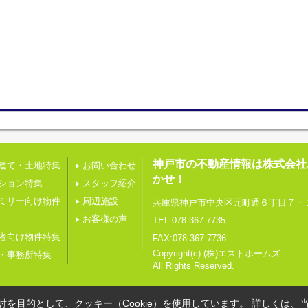
神戸市の不動産情報は株式会社
建て・土地特集
お問い合わせ
かせ！
ション特集
スタッフ紹介
ミリー向け物件
周辺施設
兵庫県神戸市中央区元町通６丁目７－
お客様の声
TEL:078-367-7735
者向け物件特集
FAX:078-367-7736
Copyright(c) (株)エストホームズ
・事務所特集
All Rights Reserved.
を目的として、クッキー（Cookie）を使用しています。
詳しくは、