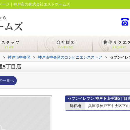
報ページ｜神戸市の株式会社エストホームズ
内
>
神戸市中央区
>
神戸市中央区のコンビニエンスストア
>
セブンイレ
通5丁目店
の一覧へ
セブンイレブン 神戸下山手通5丁目
所在地
兵庫県神戸市中央区下山手