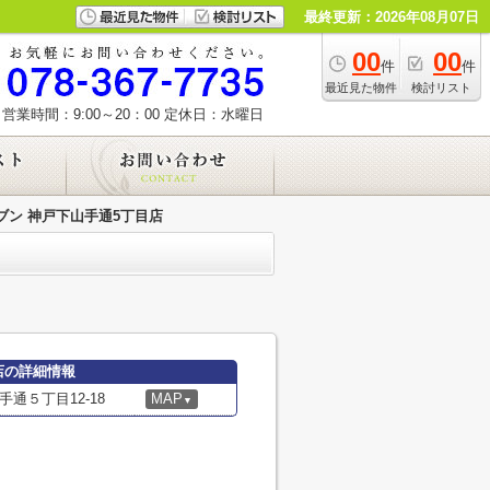
最終更新：2026年08月07日
00
00
件
件
最近見た物件
検討リスト
営業時間：9:00～20：00
定休日：水曜日
ブン 神戸下山手通5丁目店
店の詳細情報
通５丁目12-18
MAP
▼