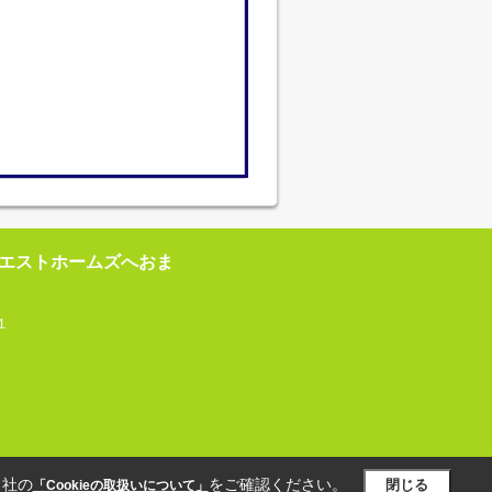
エストホームズへおま
１
当社の
をご確認ください。
閉じる
「Cookieの取扱いについて」