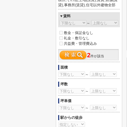
貸),事務所(賃貸),住宅以外建物全部
▼賃料
～
敷金・保証金なし
礼金・敷引なし
共益費・管理費込み
2
件が該当
面積
～
坪数
～
坪単価
～
駅からの徒歩