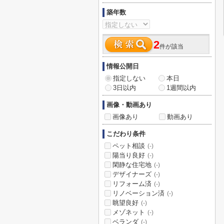
築年数
2
件が該当
情報公開日
指定しない
本日
3日以内
1週間以内
画像・動画あり
画像あり
動画あり
こだわり条件
ペット相談
(-)
陽当り良好
(-)
閑静な住宅地
(-)
デザイナーズ
(-)
リフォーム済
(-)
リノベーション済
(-)
眺望良好
(-)
メゾネット
(-)
ベランダ
(-)