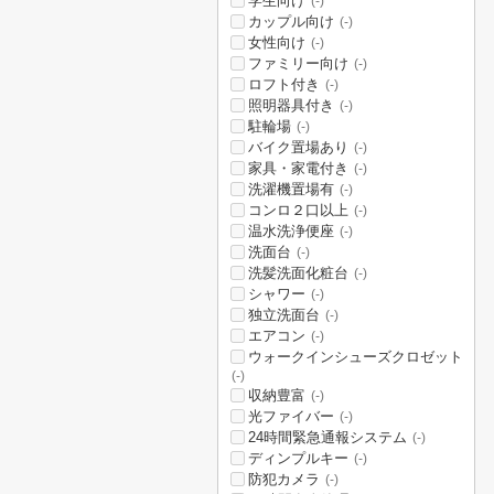
学生向け
(-)
カップル向け
(-)
女性向け
(-)
ファミリー向け
(-)
ロフト付き
(-)
照明器具付き
(-)
駐輪場
(-)
バイク置場あり
(-)
家具・家電付き
(-)
洗濯機置場有
(-)
コンロ２口以上
(-)
温水洗浄便座
(-)
洗面台
(-)
洗髪洗面化粧台
(-)
シャワー
(-)
独立洗面台
(-)
エアコン
(-)
ウォークインシューズクロゼット
(-)
収納豊富
(-)
光ファイバー
(-)
24時間緊急通報システム
(-)
ディンプルキー
(-)
防犯カメラ
(-)