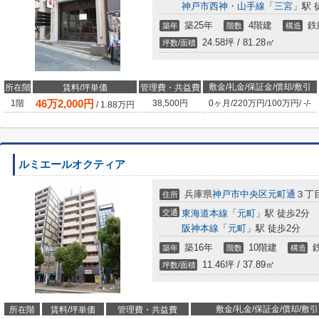
神戸市西神・山手線
「
三宮
」駅 
築25年
4階建
鉄
築年
階数
構造
24.58坪 / 81.28㎡
坪数/面積
敷金/礼金/保証金/償却/敷引
所在階
賃料/坪単価
管理費・共益費
46
万
2,000
円
1階
38,500円
0ヶ月
/
220万円
/
100万円
/
-
/
-
/
1.88
万円
ルミエールオクティア
兵庫県
神戸市中央区
元町通
３丁
住所
交通
東海道本線
「
元町
」駅 徒歩2分
阪神本線
「
元町
」駅 徒歩2分
築16年
10階建
築年
階数
構造
11.46坪 / 37.89㎡
坪数/面積
敷金/礼金/保証金/償却/敷引
所在階
賃料/坪単価
管理費・共益費