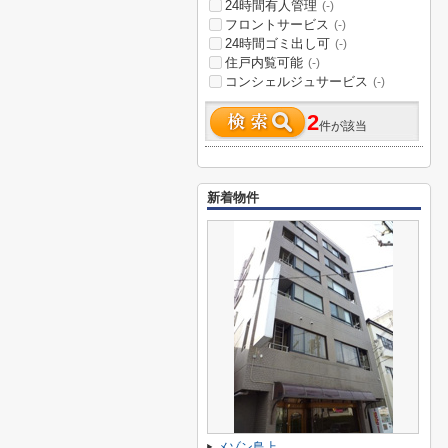
24時間有人管理
(-)
フロントサービス
(-)
24時間ゴミ出し可
(-)
住戸内覧可能
(-)
コンシェルジュサービス
(-)
2
件が該当
新着物件
メゾン島上