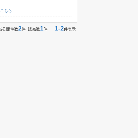
こちら
2
1
1-2
当公開件数
件 販売数
件
件表示