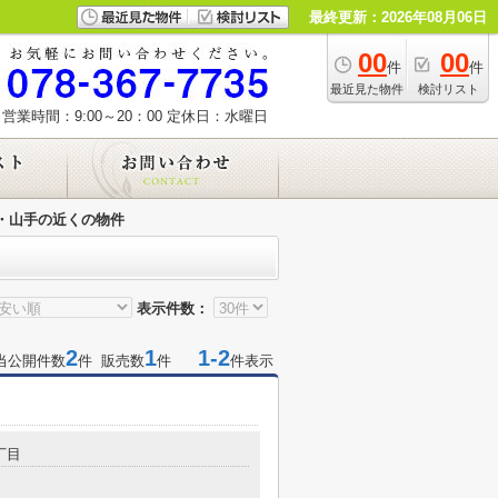
最終更新：2026年08月06日
00
00
件
件
最近見た物件
検討リスト
営業時間：9:00～20：00
定休日：水曜日
・山手の近くの物件
表示件数：
2
1
1-2
当公開件数
件 販売数
件
件表示
丁目