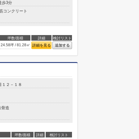
徒歩3分
筋コンクリート
坪数/面積
詳細
検討リスト
24.58坪 / 81.28㎡
詳細を見る
追加する
目１２－１８
鉄骨造
坪数/面積
詳細
検討リスト