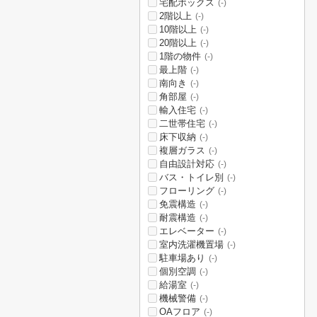
宅配ボックス
(-)
2階以上
(-)
10階以上
(-)
20階以上
(-)
1階の物件
(-)
最上階
(-)
南向き
(-)
角部屋
(-)
輸入住宅
(-)
二世帯住宅
(-)
床下収納
(-)
複層ガラス
(-)
自由設計対応
(-)
バス・トイレ別
(-)
フローリング
(-)
免震構造
(-)
耐震構造
(-)
エレベーター
(-)
室内洗濯機置場
(-)
駐車場あり
(-)
個別空調
(-)
給湯室
(-)
機械警備
(-)
OAフロア
(-)