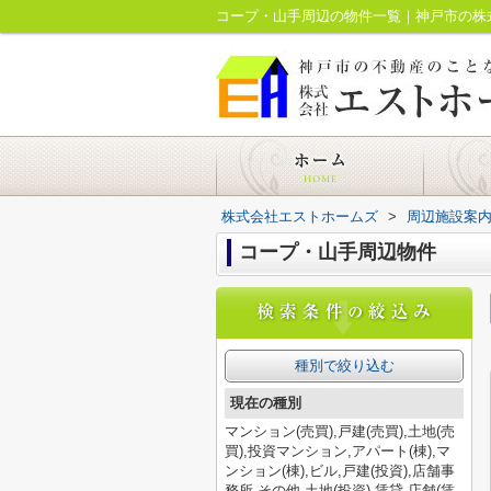
コープ・山手周辺の物件一覧｜神戸市の株
株式会社エストホームズ
>
周辺施設案
コープ・山手周辺物件
種別で絞り込む
現在の種別
マンション(売買),戸建(売買),土地(売
買),投資マンション,アパート(棟),マ
ンション(棟),ビル,戸建(投資),店舗事
務所,その他,土地(投資),賃貸,店舗(賃