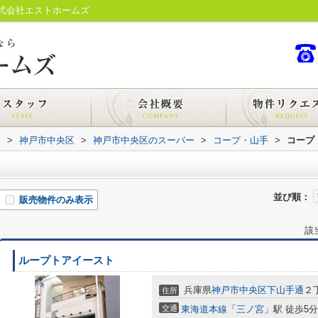
式会社エストホームズ
内
>
神戸市中央区
>
神戸市中央区のスーパー
>
コープ・山手
>
コープ
並び順：
販売物件のみ表示
該
ループトアイースト
兵庫県
神戸市中央区
下山手通
２
住所
交通
東海道本線
「
三ノ宮
」駅 徒歩5分