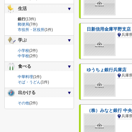
生活
銀行
(13件)
郵便局
(7件)
日新信用金庫平野支店
市役所・区役所
(1件)
兵庫
学ぶ
小学校
(2件)
中学校
(2件)
食べる
ゆうちょ銀行兵庫店
中華料理
(1件)
そば・うどん
(1件)
出かける
その他
(2件)
（株）みなと銀行 中