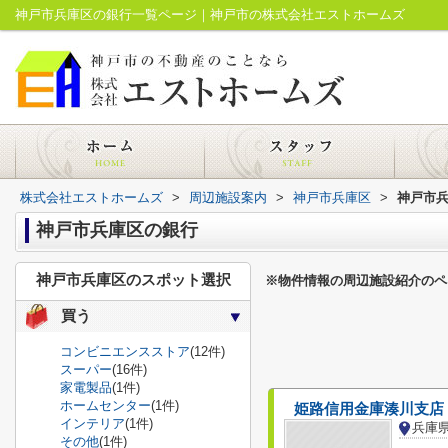
神戸市兵庫区の銀行一覧ページ｜神戸市の株式会社エストホームズ
株式会社エストホームズ
>
周辺施設案内
>
神戸市兵庫区
>
神戸市
神戸市兵庫区の銀行
神戸市兵庫区のスポット選択
※物件情報の周辺施設紹介のペ
買う
コンビニエンスストア
(12件)
スーパー
(16件)
家電製品
(1件)
ホームセンター
(1件)
姫路信用金庫湊川支店
インテリア
(1件)
その他
(1件)